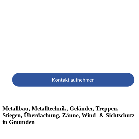
& Metall
Wir verbinden unsere Leidenschaft für alle Metalle 
Wir formen hochwertiges Material mit Sorgfalt, Präzis
unseren Geländern, Treppen, Stahlbauten und viele
Ihrem Zuhause das besondere Etw
Kontakt aufnehmen
Metallbau, Metalltechnik, Geländer, Treppen,
Stiegen, Überdachung, Zäune, Wind- & Sichtschutz
in Gmunden