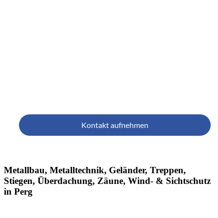
& Metall
Wir verbinden unsere Leidenschaft für alle Metalle 
Wir formen hochwertiges Material mit Sorgfalt, Präzis
unseren Geländern, Treppen, Stahlbauten und viele
Ihrem Zuhause das besondere Etw
Kontakt aufnehmen
Metallbau, Metalltechnik, Geländer, Treppen,
Stiegen, Überdachung, Zäune, Wind- & Sichtschutz
in Perg