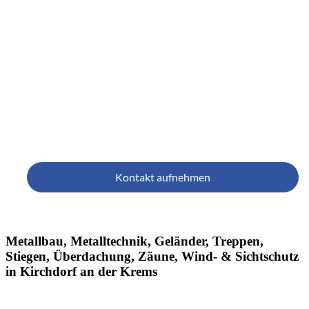
& Metall
Wir verbinden unsere Leidenschaft für alle Metalle 
Wir formen hochwertiges Material mit Sorgfalt, Präzis
unseren Geländern, Treppen, Stahlbauten und viele
Ihrem Zuhause das besondere Etw
Kontakt aufnehmen
Metallbau, Metalltechnik, Geländer, Treppen,
Stiegen, Überdachung, Zäune, Wind- & Sichtschutz
in Kirchdorf an der Krems